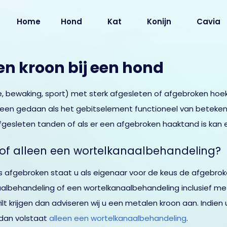
Home
Hond
Kat
Konijn
Cavia
n kroon bij een hond
ie, bewaking, sport) met sterk afgesleten of afgebroken ho
lleen gedaan als het gebitselement functioneel van betekeni
gesleten tanden of als er een afgebroken haaktand is kan 
of alleen een wortelkanaalbehandeling?
s afgebroken staat u als eigenaar voor de keus de afgebroke
albehandeling of een wortelkanaalbehandeling inclusief meta
lt krijgen dan adviseren wij u een metalen kroon aan. Indien
dan volstaat
alleen een wortelkanaalbehandeling
.