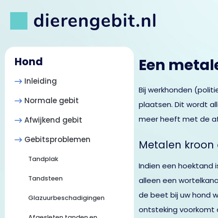
Hond
Een metale
Inleiding
Bij werkhonden (polit
Normale gebit
plaatsen. Dit wordt a
meer heeft met de af
Afwijkend gebit
Gebitsproblemen
Metalen kroon 
Tandplak
Indien een hoektand i
Tandsteen
alleen een wortelkana
de beet bij uw hond wi
Glazuurbeschadigingen
ontsteking voorkomt 
Afgesleten tanden en