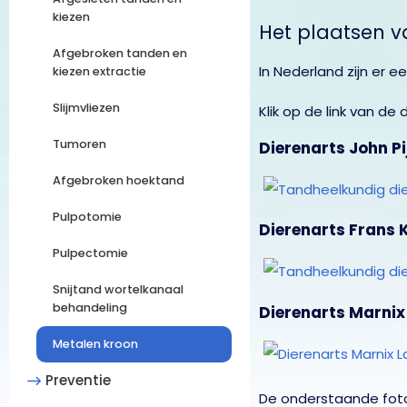
kiezen
Het plaatsen v
Afgebroken tanden en
In Nederland zijn er 
kiezen extractie
Slijmvliezen
Klik op de link van de
Tumoren
Dierenarts John Pi
Afgebroken hoektand
Pulpotomie
Dierenarts Frans 
Pulpectomie
Snijtand wortelkanaal
behandeling
Dierenarts Marni
Metalen kroon
Preventie
De onderstaande foto’