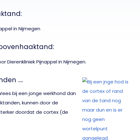
aktand:
 bovenhaaktand:
nden ….
. Wees bij een jonge werkhond dan
aktanden, kunnen door de
sterker doordat de cortex (de