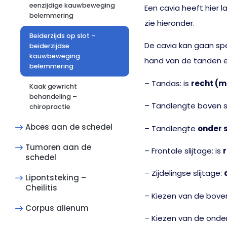
eenzijdige kauwbeweging
Een cavia heeft hier 
belemmering
zie hieronder.
Beiderzijds op slot –
De cavia kan gaan spe
beiderzijdse
kauwbeweging
hand van de tanden en
belemmering
– Tandas: is
recht (m
Kaak gewricht
behandeling –
– Tandlengte boven s
chiropractie
Abces aan de schedel
– Tandlengte
onder s
Tumoren aan de
– Frontale slijtage: is
r
schedel
– Zijdelingse slijtage:
Lipontsteking –
Cheilitis
– Kiezen van de bove
Corpus alienum
– Kiezen van de onder