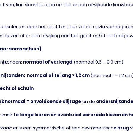
last van, kan slechter eten omdat er een afwijkende kauwbewe
ekselen en door het slechter eten zal de cavia vermageren.
 kiezen of er een afwijking aan het gebit en/of de kaakgewr
aar soms schuin)
nijtanden:
normaal of verlengd
(normaal 0,6 – 0,9 cm)
nijtanden: normaal of te lang > 1,2 cm
(normaal 1 – 1,2 cm
echt of schuin
abnormaal = onvoldoende slijtage
en de
ondersnijtande
nkaak:
te lange kiezen en eventueel verbrede kiezen en 
kaak: er is een
symmetrische of een asymmetrisch
e brug v