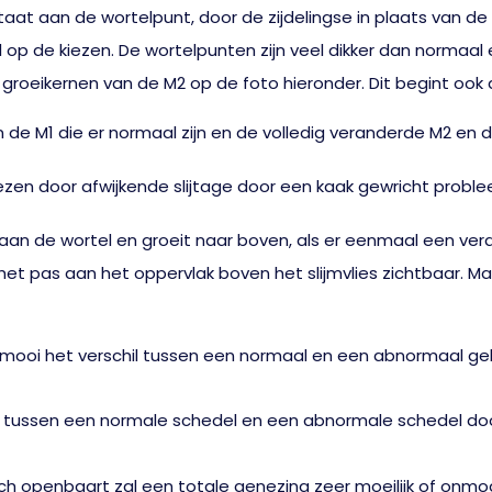
taat aan de wortelpunt, door de zijdelingse in plaats van 
op de kiezen. De wortelpunten zijn veel dikker dan normaal 
groeikernen van de M2 op de foto hieronder. Dit begint ook a
en de M1 die er normaal zijn en de volledig veranderde M2 en
aan de wortel en groeit naar boven, als er eenmaal een ver
et pas aan het oppervlak boven het slijmvlies zichtbaar. M
 mooi het verschil tussen een normaal en een abnormaal ge
ich openbaart zal een totale genezing zeer moeilijk of onmog