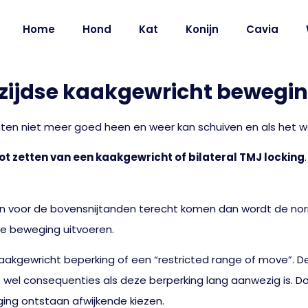
Home
Hond
Kat
Konijn
Cavia
rzijdse kaakgewricht beweg
ten niet meer goed heen en weer kan schuiven en als het wa
lot zetten van een kaakgewricht of bilateral TMJ locking
en voor de bovensnijtanden terecht komen dan wordt de no
e beweging uitvoeren.
akgewricht beperking of een “restricted range of move”. De
 wel consequenties als deze berperking lang aanwezig is. Do
ng ontstaan afwijkende kiezen.