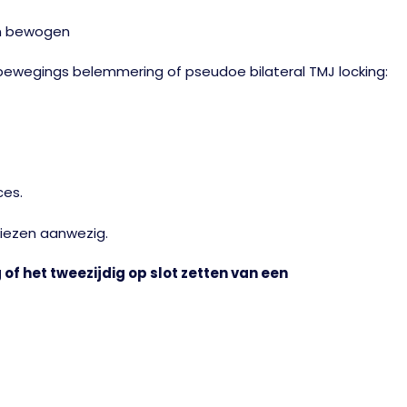
den bewogen
bewegings belemmering of pseudoe bilateral TMJ locking:
ces.
kiezen aanwezig.
 of het tweezijdig op slot zetten van een