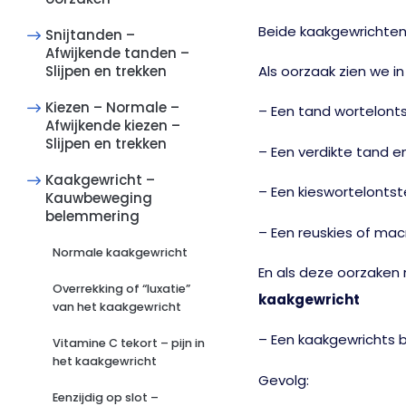
Beide kaakgewrichten 
Snijtanden –
Afwijkende tanden –
Als oorzaak zien we 
Slijpen en trekken
Kiezen – Normale –
– Een tand wortelontst
Afwijkende kiezen –
Slijpen en trekken
– Een verdikte tand e
Kaakgewricht –
– Een kieswortelontst
Kauwbeweging
belemmering
– Een reuskies of mac
Normale kaakgewricht
En als deze oorzaken 
Overrekking of “luxatie”
kaakgewricht
van het kaakgewricht
– Een kaakgewrichts 
Vitamine C tekort – pijn in
het kaakgewricht
Gevolg:
Eenzijdig op slot –