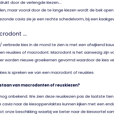
rukt door de verlengde kiezen….
en, maar vooral door de te lange kiezen wordt de bek open g
crodont ….
 / verbrede kies in de mond te zien is met een afwijkend ka
n reuskies of macrodont. Macrodont is het aanwezig zijn v
 er worden nieuwe groeikernen gevormd waardoor de kies ve
tstaan van macrodonten of reuskiezen?
ak nog onbekend. We zien deze reuskiezen pas de laatste tie
de cavia naar de kiesoppervlaktes kunnen kijken met een e
ot onze beschikking waarbij we beter naar de kieswortel sa