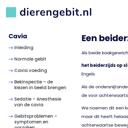
Cavia
Een beide
Inleiding
Als beide kaakgewrich
Normale gebit
het beiderzijds op s
Cavia voeding
Engels.
Bekinspectie – de
Als de ondersnijtand
kiezen in beeld brengen
de voor achterwaarts
Sedatie – Anesthesie
van de cavia
We noemen dit een ka
Gebitsproblemen –
maar dit heeft helaas
symptomen en
achterwaartse bewegi
oorzaken