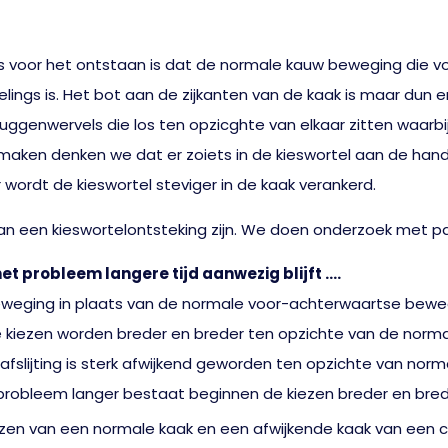
 voor het ontstaan is dat de normale kauw beweging die vo
lings is. Het bot aan de zijkanten van de kaak is maar dun en
 ruggenwervels die los ten opzicghte van elkaar zitten wa
maken denken we dat er zoiets in de kieswortel aan de hand
 wordt de kieswortel steviger in de kaak verankerd.
n een kieswortelontsteking zijn. We doen onderzoek met path
et probleem langere tijd aanwezig blijft ….
beweging in plaats van de normale voor-achterwaartse bewe
 kiezen worden breder en breder ten opzichte van de normale
afslijting is sterk afwijkend geworden ten opzichte van normal
 probleem langer bestaat beginnen de kiezen breder en bre