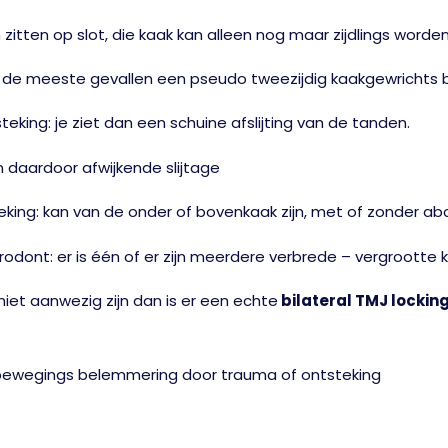
zitten op slot, die kaak kan alleen nog maar zijdlings wor
in de meeste gevallen een pseudo tweezijdig kaakgewrichts 
eking: je ziet dan een schuine afslijting van de tanden.
n daardoor afwijkende slijtage
eking: kan van de onder of bovenkaak zijn, met of zonder ab
rodont: er is één of er zijn meerdere verbrede – vergrootte 
niet aanwezig zijn dan is er een echte
bilateral TMJ locking
bewegings belemmering door trauma of ontsteking