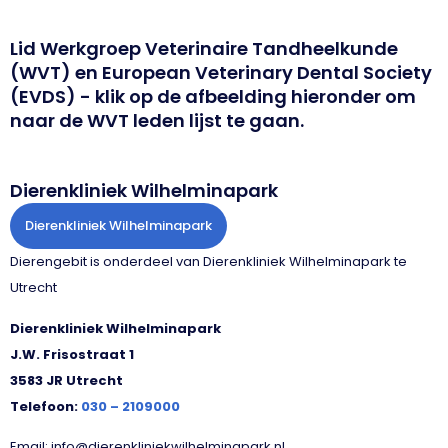
Lid Werkgroep Veterinaire Tandheelkunde
(WVT) en European Veterinary Dental Society
(EVDS) - klik op de afbeelding hieronder om
naar de WVT leden lijst te gaan.
Dierenkliniek Wilhelminapark
Dierenkliniek Wilhelminapark
Dierengebit is onderdeel van Dierenkliniek Wilhelminapark te
Utrecht
Dierenkliniek Wilhelminapark
J.W. Frisostraat 1
3583 JR Utrecht
Telefoon:
030 – 2109000
Email: info@dierenkliniekwilhelminapark.nl