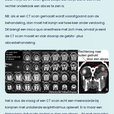
rechter onderkaak een abces te zien is.
NB: als er een CT scan gemaakt wordt voorafgaand aan de
behandeling, dan moet het konijn wel twee keer onder verdoving.
Dit brengt een risico qua anesthesie met zich mee, omdat je eerst
de CT scan maakt en vlak daarop de gebits- plus
abcesbehandeling.
Het is dus de vraag of een CT scan echt een meerwaarde bij
konijnen met unilaterale exophthalmus oplevert. Er is maar een
kleine kans dat er iets anders is dan een abces …. En met onze intra