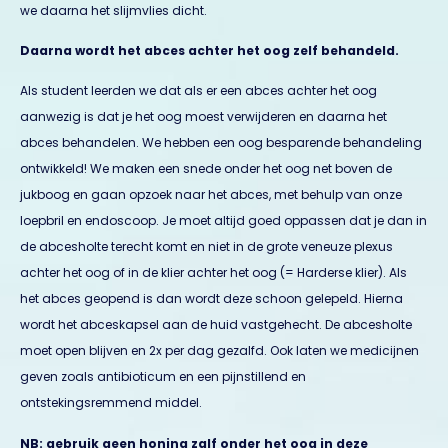
we daarna het slijmvlies dicht.
Daarna wordt het abces achter het oog zelf behandeld.
Als student leerden we dat als er een abces achter het oog
aanwezig is dat je het oog moest verwijderen en daarna het
abces behandelen. We hebben een oog besparende behandeling
ontwikkeld! We maken een snede onder het oog net boven de
jukboog en gaan opzoek naar het abces, met behulp van onze
loepbril en endoscoop. Je moet altijd goed oppassen dat je dan in
de abcesholte terecht komt en niet in de grote veneuze plexus
achter het oog of in de klier achter het oog (= Harderse klier). Als
het abces geopend is dan wordt deze schoon gelepeld. Hierna
wordt het abceskapsel aan de huid vastgehecht. De abcesholte
moet open blijven en 2x per dag gezalfd. Ook laten we medicijnen
geven zoals antibioticum en een pijnstillend en
ontstekingsremmend middel.
NB: gebruik geen honing zalf onder het oog in deze