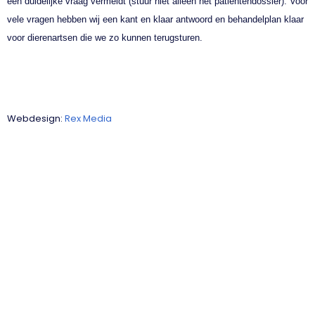
een duidelijke vraag vermeldt (stuur niet alleen het patiëntendossier). Voor
vele vragen hebben wij een kant en klaar antwoord en behandelplan klaar
voor dierenartsen die we zo kunnen terugsturen.
Webdesign:
Rex Media