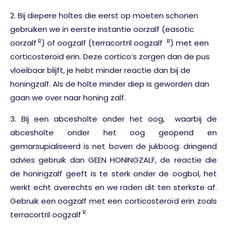
2. Bij diepere holtes die eerst op moeten schonen
gebruiken we in eerste instantie oorzalf (easotic
R
R
oorzalf
) of oogzalf (terracortril oogzalf
) met een
corticosteroid erin. Deze cortico’s zorgen dan de pus
vloeibaar blijft, je hebt minder reactie dan bij de
honingzalf. Als de holte minder diep is geworden dan
gaan we over naar honing zalf.
3. Bij een abcesholte onder het oog, waarbij de
abcesholte onder het oog geopend en
gemarsupialiseerd is net boven de jukboog: dringend
advies gebruik dan GEEN HONINGZALF, de reactie die
de honingzalf geeft is te sterk onder de oogbol, het
werkt echt averechts en we raden dit ten sterkste af.
Gebruik een oogzalf met een corticosteroïd erin zoals
R
terracortril oogzalf