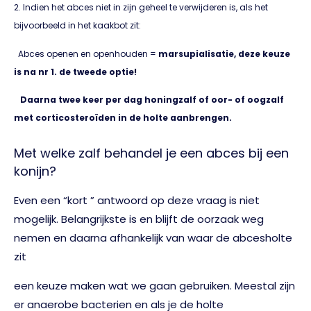
2. Indien het abces niet in zijn geheel te verwijderen is, als het
bijvoorbeeld in het kaakbot zit:
Abces openen en openhouden =
marsupialisatie, deze keuze
is na nr 1. de tweede optie!
Daarna twee keer per dag honingzalf of oor- of oogzalf
met corticosteroïden in de holte aanbrengen.
Met welke zalf behandel je een abces bij een
konijn?
Even een “kort ” antwoord op deze vraag is niet
mogelijk. Belangrijkste is en blijft de oorzaak weg
nemen en daarna afhankelijk van waar de abcesholte
zit
een keuze maken wat we gaan gebruiken. Meestal zijn
er anaerobe bacterien en als je de holte