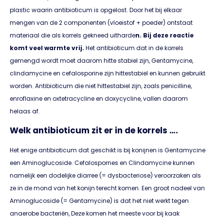
plastic waarin antibioticum is opgelost. Door het bij elkaar
mengen van de 2 componenten (vloeistof + poeder) ontstaat
materiaal die als korrels gekneed uitharde
n
. Bij deze reactie
komt veel warmte vrij.
Het antibioticum dat in de korrels
gemengd wordt moet daarom hitte stabiel zijn, Gentamycine,
clindamycine en cefalosporine zijn hittestabiel en kunnen gebruikt
worden. Antibioticum die niet hittestabiel zijn, zoals penicilline,
enroflaxine en oxtetracycline en doxycycline, vallen daarom
helaas af.
Welk antibioticum zit er in de korrels ….
Het enige antibioticum dat geschikt is bij konijnen is Gentamycine
een Aminoglucoside. Cefalospornes en Clindamycine kunnen
namelijk een dodelijke diarree (= dysbacteriose) veroorzaken als
ze in de mond van het konijn terecht komen. Een groot nadeel van
Aminoglucoside (= Gentamycine) is dat het niet werkt tegen
anaerobe bacteriën, Deze komen het meeste voor bij kaak