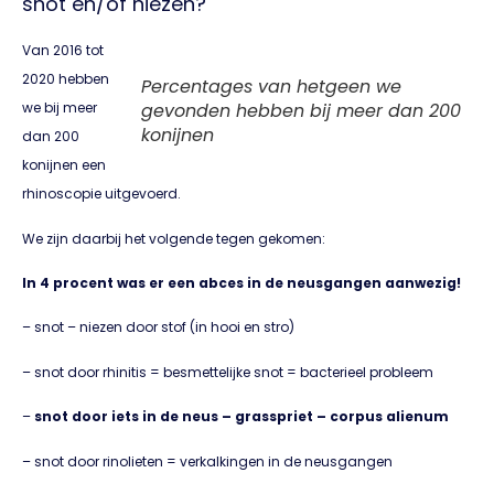
snot en/of niezen?
Van 2016 tot
2020 hebben
Percentages van hetgeen we
we bij meer
gevonden hebben bij meer dan 200
konijnen
dan 200
konijnen een
rhinoscopie uitgevoerd.
We zijn daarbij het volgende tegen gekomen:
In 4 procent was er een abces in de neusgangen aanwezig!
– snot – niezen door stof (in hooi en stro)
– snot door rhinitis = besmettelijke snot = bacterieel probleem
–
snot door iets in de neus – grasspriet – corpus alienum
– snot door rinolieten = verkalkingen in de neusgangen