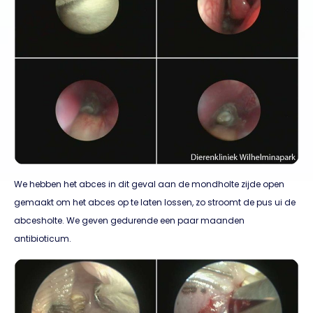
We hebben het abces in dit geval aan de mondholte zijde open
gemaakt om het abces op te laten lossen, zo stroomt de pus ui de
abcesholte. We geven gedurende een paar maanden
antibioticum.